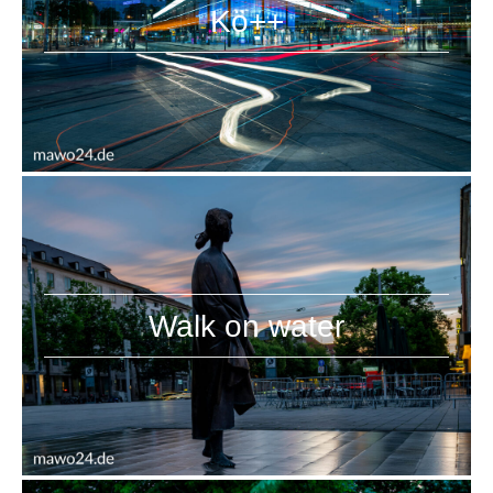
Kö++
Walk on water