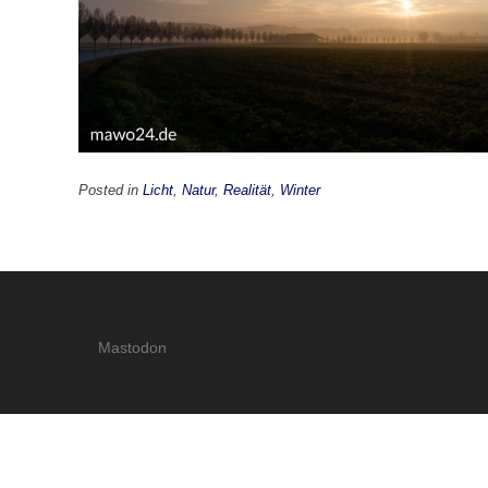
Posted in
Licht
,
Natur
,
Realität
,
Winter
Mastodon