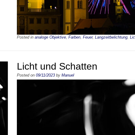
Posted in
analoge Objektive
,
Farben
,
Feuer
,
Langzeitbelichtung
,
Lic
Licht und Schatten
Posted on
09/11/2023
by
Manuel