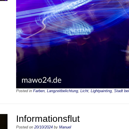
Posted in
Farben
,
Langzeitbelichtung
,
Licht
,
Lightpainting
,
Stadt be
Informationsflut
Posted on
20/10/2024
by
Manuel