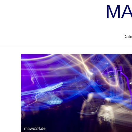
MA
Date