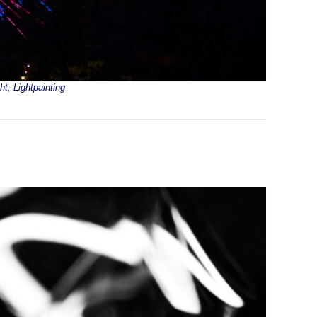
ht
,
Lightpainting