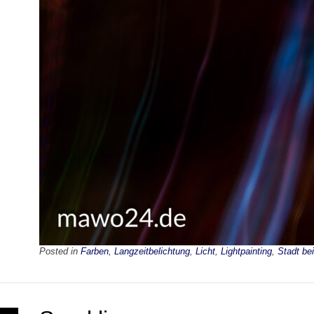
Posted in
Farben
,
Langzeitbelichtung
,
Licht
,
Lightpainting
,
Stadt be